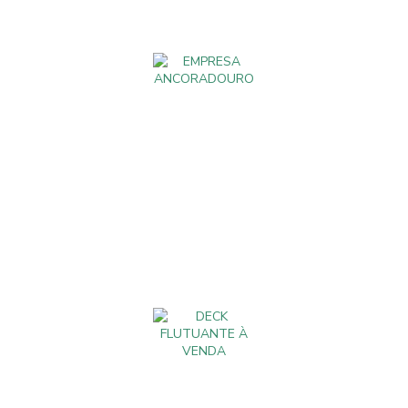
CAIS
FLUT
UANT
E
EMPR
ESA