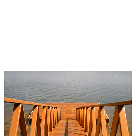
ANCO
RADO
URO
DECK
FLUT
UANT
E À
VEND
A