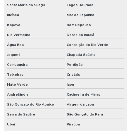
Santa Maria do Suaçuí
Lagoa Dourada
Ilicínea
Mar de Espanha
Itapeva
Bom Repouso
Rio Vermelho
Dores do Indaiá
Água Boa
Conceição do Rio Verde
Jequeri
Chapada Gaúcha
Cambuquira
Perdigão
Teixeiras
Cristais
Mato Verde
Iapu
Andrelândia
Cachoeira de Minas
São Gonçalo do Rio Abaixo
Virgem da Lapa
Serra do Salitre
São Gonçalo do Pará
Ubaí
Piraúba