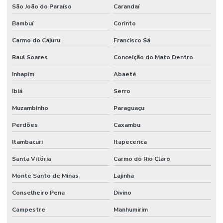
São João do Paraíso
Carandaí
Bambuí
Corinto
Carmo do Cajuru
Francisco Sá
Raul Soares
Conceição do Mato Dentro
Inhapim
Abaeté
Ibiá
Serro
Muzambinho
Paraguaçu
Perdões
Caxambu
Itambacuri
Itapecerica
Santa Vitória
Carmo do Rio Claro
Monte Santo de Minas
Lajinha
Conselheiro Pena
Divino
Campestre
Manhumirim