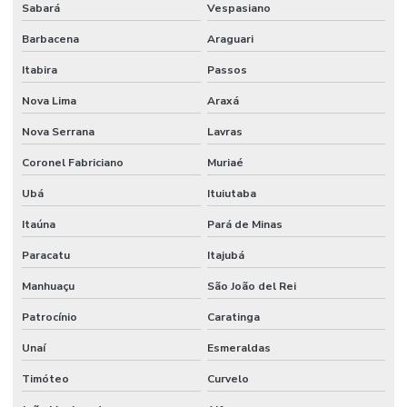
Sabará
Vespasiano
Barbacena
Araguari
Itabira
Passos
Nova Lima
Araxá
Nova Serrana
Lavras
Coronel Fabriciano
Muriaé
Ubá
Ituiutaba
Itaúna
Pará de Minas
Paracatu
Itajubá
Manhuaçu
São João del Rei
Patrocínio
Caratinga
Unaí
Esmeraldas
Timóteo
Curvelo