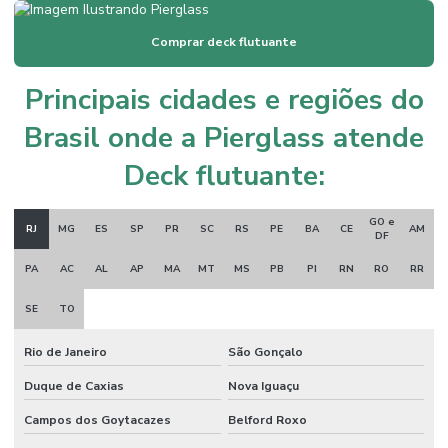
Empresa ancoradouro
Comprar deck flutuante
Empresa atracadouro fixo
Empresa atracadouro flutuante
Principais cidades e regiões do
Empresa especializada em píer
Brasil onde a Pierglass atende
Fabricação de píer
Deck flutuante:
Fabricação de píer de madeira sob medida
GO e
Fabricante de ancoradouro
RJ
MG
ES
SP
PR
SC
RS
PE
BA
CE
AM
DF
Fabricante de ancoradouro flutuante
PA
AC
AL
AP
MA
MT
MS
PB
PI
RN
RO
RR
Fabricante de píer
SE
TO
Fabricante de píer fixo
Rio de Janeiro
São Gonçalo
Fabricante de píer flutuante
Duque de Caxias
Nova Iguaçu
Fabricante de píer de madeira
Campos dos Goytacazes
Belford Roxo