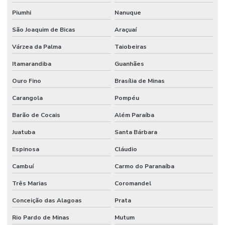
Piumhi
Nanuque
São Joaquim de Bicas
Araçuaí
Várzea da Palma
Taiobeiras
Itamarandiba
Guanhães
Ouro Fino
Brasília de Minas
Carangola
Pompéu
Barão de Cocais
Além Paraíba
Juatuba
Santa Bárbara
Espinosa
Cláudio
Cambuí
Carmo do Paranaíba
Três Marias
Coromandel
Conceição das Alagoas
Prata
Rio Pardo de Minas
Mutum