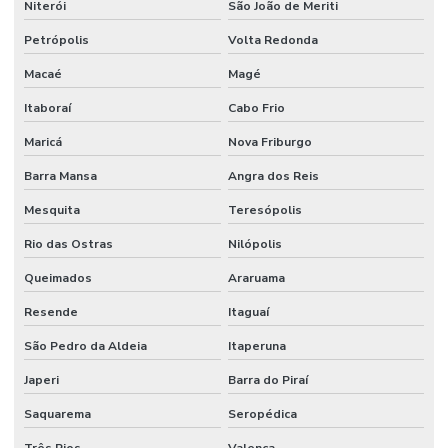
Fornecedor de píer de madeira
Niterói
São João de Meriti
Píer de fibra de vidro
Petrópolis
Volta Redonda
Macaé
Magé
Píer fixo
Itaboraí
Cabo Frio
Píer fixo preço
Maricá
Nova Friburgo
Píer fixo projeto
Barra Mansa
Angra dos Reis
Píer flutuante
Mesquita
Teresópolis
Píer flutuante de madeira
Rio das Ostras
Nilópolis
Píer flutuante modular
Queimados
Araruama
Píer flutuante preço
Resende
Itaguaí
Píer flutuante projeto
São Pedro da Aldeia
Itaperuna
Píer flutuante a venda
Japeri
Barra do Piraí
Píer de madeira
Saquarema
Seropédica
Píer de madeira flutuante
Três Rios
Valença