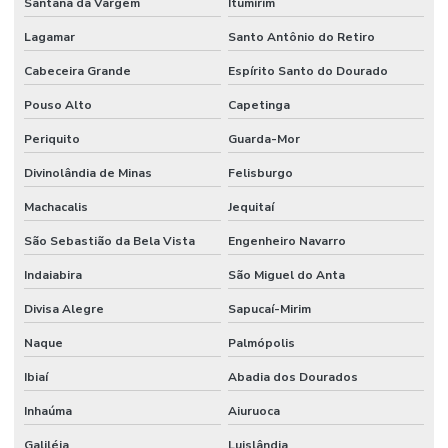
Santana da Vargem
Itumirim
Lagamar
Santo Antônio do Retiro
Cabeceira Grande
Espírito Santo do Dourado
Pouso Alto
Capetinga
Periquito
Guarda-Mor
Divinolândia de Minas
Felisburgo
Machacalis
Jequitaí
São Sebastião da Bela Vista
Engenheiro Navarro
Indaiabira
São Miguel do Anta
Divisa Alegre
Sapucaí-Mirim
Naque
Palmópolis
Ibiaí
Abadia dos Dourados
Inhaúma
Aiuruoca
Galiléia
Luislândia