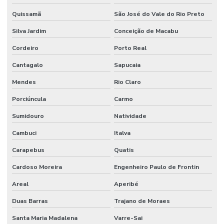
Quissamã
São José do Vale do Rio Preto
Silva Jardim
Conceição de Macabu
Cordeiro
Porto Real
Cantagalo
Sapucaia
Mendes
Rio Claro
Porciúncula
Carmo
Sumidouro
Natividade
Cambuci
Italva
Carapebus
Quatis
Cardoso Moreira
Engenheiro Paulo de Frontin
Areal
Aperibé
Duas Barras
Trajano de Moraes
Santa Maria Madalena
Varre-Sai