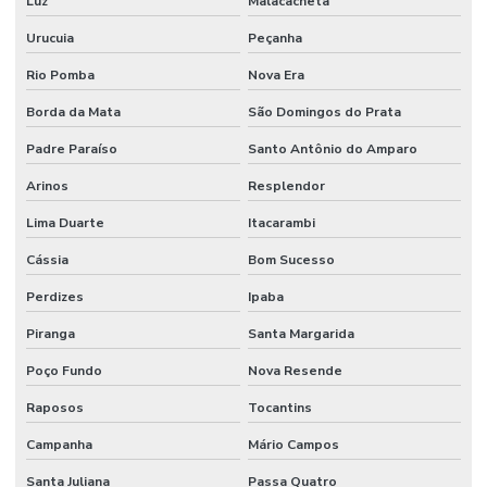
Luz
Malacacheta
Urucuia
Peçanha
Rio Pomba
Nova Era
Borda da Mata
São Domingos do Prata
Padre Paraíso
Santo Antônio do Amparo
Arinos
Resplendor
Lima Duarte
Itacarambi
Cássia
Bom Sucesso
Perdizes
Ipaba
Piranga
Santa Margarida
Poço Fundo
Nova Resende
Raposos
Tocantins
Campanha
Mário Campos
Santa Juliana
Passa Quatro