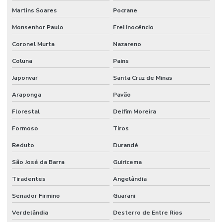
Martins Soares
Pocrane
Monsenhor Paulo
Frei Inocêncio
Coronel Murta
Nazareno
Coluna
Pains
Japonvar
Santa Cruz de Minas
Araponga
Pavão
Florestal
Delfim Moreira
Formoso
Tiros
Reduto
Durandé
São José da Barra
Guiricema
Tiradentes
Angelândia
Senador Firmino
Guarani
Verdelândia
Desterro de Entre Rios