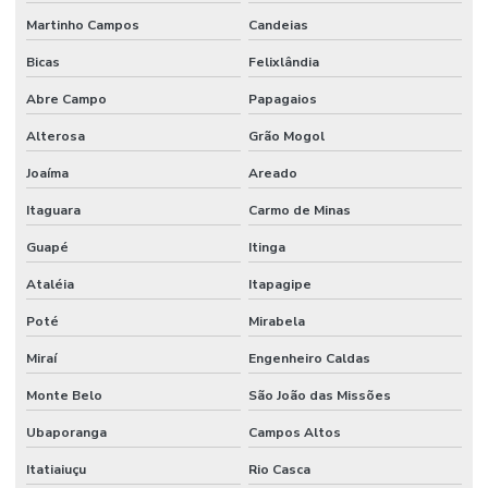
Martinho Campos
Candeias
Bicas
Felixlândia
Abre Campo
Papagaios
Alterosa
Grão Mogol
Joaíma
Areado
Itaguara
Carmo de Minas
Guapé
Itinga
Ataléia
Itapagipe
Poté
Mirabela
Miraí
Engenheiro Caldas
Monte Belo
São João das Missões
Ubaporanga
Campos Altos
Itatiaiuçu
Rio Casca