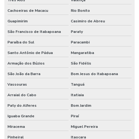
Cachoeiras de Macacu
Rio Bonito
Preço de píer fixo
Guapimirim
Casimiro de Abreu
Preço de píer flutuante
São Francisco de Itabapoana
Paraty
Projeto píer fixo
Paraíba do Sul
Paracambi
Projeto píer flutuante
Santo Antônio de Pádua
Mangaratiba
Venda de píer flutuante
Armação dos Búzios
São Fidélis
São João da Barra
Bom Jesus do Itabapoana
Vassouras
Tanguá
Arraial do Cabo
Itatiaia
Paty do Alferes
Bom Jardim
Iguaba Grande
Piraí
Miracema
Miguel Pereira
Pinheiral
Itaocara