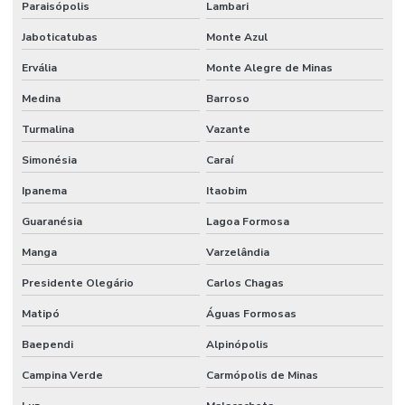
Paraisópolis
Lambari
Jaboticatubas
Monte Azul
Ervália
Monte Alegre de Minas
Medina
Barroso
Turmalina
Vazante
Simonésia
Caraí
Ipanema
Itaobim
Guaranésia
Lagoa Formosa
Manga
Varzelândia
Presidente Olegário
Carlos Chagas
Matipó
Águas Formosas
Baependi
Alpinópolis
Campina Verde
Carmópolis de Minas