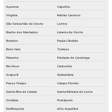
Açucena
Caputira
Virgínia
Matias Cardoso
São Sebastião do Oeste
Lontra
Riacho dos Machados
Limeira do Oeste
Rodeiro
Paula Cândido
Belo Vale
Tombos
Pimenta
Piedade de Caratinga
Rio Novo
Carbonita
Araporã
Guimarânia
Passa Tempo
Campo Florido
Santa Rita de Caldas
Santa Bárbara do Leste
Orizânia
Pratápolis
Delfinópolis
Alto Jequitibá