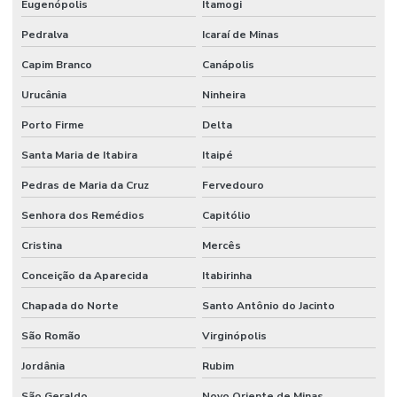
Eugenópolis
Itamogi
Pedralva
Icaraí de Minas
Capim Branco
Canápolis
Urucânia
Ninheira
Porto Firme
Delta
Santa Maria de Itabira
Itaipé
Pedras de Maria da Cruz
Fervedouro
Senhora dos Remédios
Capitólio
Cristina
Mercês
Conceição da Aparecida
Itabirinha
Chapada do Norte
Santo Antônio do Jacinto
São Romão
Virginópolis
Jordânia
Rubim
São Geraldo
Novo Oriente de Minas