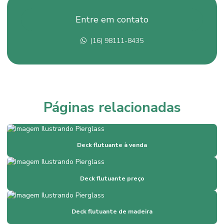
Comprar deck flutuante
Entre em contato
Comprar píer flutuante
(16) 98111-8435
Construção de ancoradouros
Construção de píer fixo
Construção de píer flutuante
Construção de píer de madeira
Páginas relacionadas
Construtor de píer
Deck fixo de madeira
Deck flutuante à venda
Deck flutuante
Deck flutuante de madeira
Deck flutuante preço
Deck flutuante preço
Deck flutuante à venda
Deck flutuante de madeira