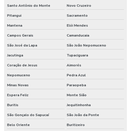
Santo Antônio do Monte
Novo Cruzeiro
Pitangui
Sacramento
Mantena
Elói Mendes
Campos Gerais
Camanducaia
São José da Lapa
São João Nepomuceno
Jacutinga
Tupaciguara
Coração de Jesus
Aimorés
Nepomuceno
Pedra Azul
Minas Novas
Paraopeba
Espera Feliz
Monte Sião
Buritis
Jequitinhonha
São Gonçalo do Sapucaí
São João da Ponte
Belo Oriente
Buritizeiro