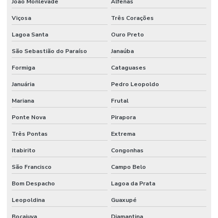
João Monlevade
Alfenas
Viçosa
Três Corações
Lagoa Santa
Ouro Preto
São Sebastião do Paraíso
Janaúba
Formiga
Cataguases
Januária
Pedro Leopoldo
Mariana
Frutal
Ponte Nova
Pirapora
Três Pontas
Extrema
Itabirito
Congonhas
São Francisco
Campo Belo
Bom Despacho
Lagoa da Prata
Leopoldina
Guaxupé
Bocaiuva
Diamantina