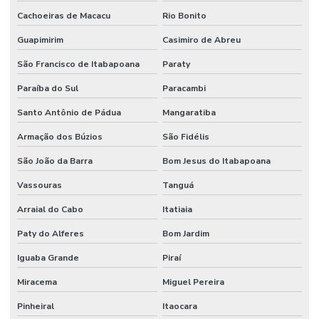
Cachoeiras de Macacu
Rio Bonito
Preço de píer fixo
Guapimirim
Casimiro de Abreu
Preço de píer flutuante
São Francisco de Itabapoana
Paraty
Projeto píer fixo
Paraíba do Sul
Paracambi
Projeto píer flutuante
Santo Antônio de Pádua
Mangaratiba
Venda de píer flutuante
Armação dos Búzios
São Fidélis
São João da Barra
Bom Jesus do Itabapoana
Vassouras
Tanguá
Arraial do Cabo
Itatiaia
Paty do Alferes
Bom Jardim
Iguaba Grande
Piraí
Miracema
Miguel Pereira
Pinheiral
Itaocara