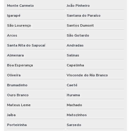
Monte Carmelo
João Pinheiro
Igarapé
Santana do Paraíso
São Lourenço
Santos Dumont
Arcos
São Gotardo
Santa Rita do Sapucaí
Andradas
Almenara
Salinas
Boa Esperança
Capelinha
Oliveira
Visconde do Rio Branco
Brumadinho
Caeté
Ouro Branco
Iturama
Mateus Leme
Machado
Jaíba
Matozinhos
Porteirinha
Sarzedo