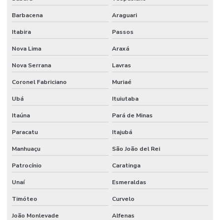
Barbacena
Araguari
Itabira
Passos
Nova Lima
Araxá
Nova Serrana
Lavras
Coronel Fabriciano
Muriaé
Ubá
Ituiutaba
Itaúna
Pará de Minas
Paracatu
Itajubá
Manhuaçu
São João del Rei
Patrocínio
Caratinga
Unaí
Esmeraldas
Timóteo
Curvelo
João Monlevade
Alfenas