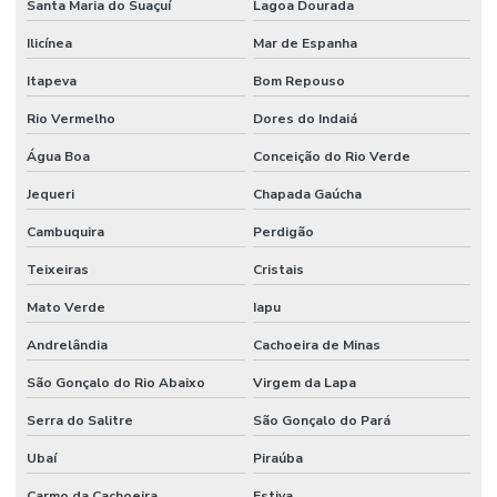
Santa Maria do Suaçuí
Lagoa Dourada
Ilicínea
Mar de Espanha
Itapeva
Bom Repouso
Rio Vermelho
Dores do Indaiá
Água Boa
Conceição do Rio Verde
Jequeri
Chapada Gaúcha
Cambuquira
Perdigão
Teixeiras
Cristais
Mato Verde
Iapu
Andrelândia
Cachoeira de Minas
São Gonçalo do Rio Abaixo
Virgem da Lapa
Serra do Salitre
São Gonçalo do Pará
Ubaí
Piraúba
Carmo da Cachoeira
Estiva