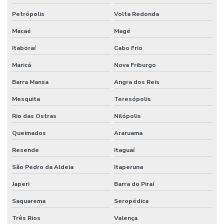
Píer de fibra de vidro
Petrópolis
Volta Redonda
Macaé
Magé
Píer fixo
Itaboraí
Cabo Frio
Píer fixo preço
Maricá
Nova Friburgo
Píer fixo projeto
Barra Mansa
Angra dos Reis
Píer flutuante
Mesquita
Teresópolis
Píer flutuante de madeira
Rio das Ostras
Nilópolis
Píer flutuante modular
Queimados
Araruama
Píer flutuante preço
Resende
Itaguaí
Píer flutuante projeto
São Pedro da Aldeia
Itaperuna
Píer flutuante a venda
Japeri
Barra do Piraí
Píer de madeira
Saquarema
Seropédica
Píer de madeira flutuante
Três Rios
Valença