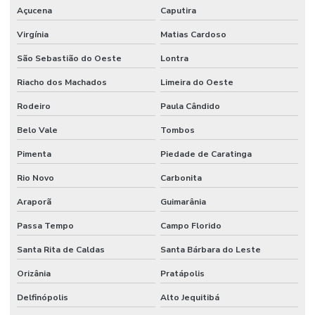
Açucena
Caputira
Virgínia
Matias Cardoso
São Sebastião do Oeste
Lontra
Riacho dos Machados
Limeira do Oeste
Rodeiro
Paula Cândido
Belo Vale
Tombos
Pimenta
Piedade de Caratinga
Rio Novo
Carbonita
Araporã
Guimarânia
Passa Tempo
Campo Florido
Santa Rita de Caldas
Santa Bárbara do Leste
Orizânia
Pratápolis
Delfinópolis
Alto Jequitibá