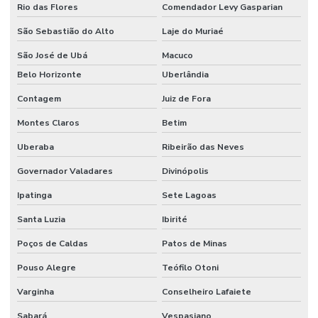
Rio das Flores
Comendador Levy Gasparian
São Sebastião do Alto
Laje do Muriaé
São José de Ubá
Macuco
Belo Horizonte
Uberlândia
Contagem
Juiz de Fora
Montes Claros
Betim
Uberaba
Ribeirão das Neves
Governador Valadares
Divinópolis
Ipatinga
Sete Lagoas
Santa Luzia
Ibirité
Poços de Caldas
Patos de Minas
Pouso Alegre
Teófilo Otoni
Varginha
Conselheiro Lafaiete
Sabará
Vespasiano