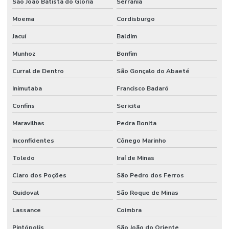
São João Batista do Glória
Serrania
Moema
Cordisburgo
Jacuí
Baldim
Munhoz
Bonfim
Curral de Dentro
São Gonçalo do Abaeté
Inimutaba
Francisco Badaró
Confins
Sericita
Maravilhas
Pedra Bonita
Inconfidentes
Cônego Marinho
Toledo
Iraí de Minas
Claro dos Poções
São Pedro dos Ferros
Guidoval
São Roque de Minas
Lassance
Coimbra
Pintópolis
São João do Oriente