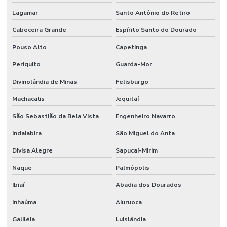
Lagamar
Santo Antônio do Retiro
Cabeceira Grande
Espírito Santo do Dourado
Pouso Alto
Capetinga
Periquito
Guarda-Mor
Divinolândia de Minas
Felisburgo
Machacalis
Jequitaí
São Sebastião da Bela Vista
Engenheiro Navarro
Indaiabira
São Miguel do Anta
Divisa Alegre
Sapucaí-Mirim
Naque
Palmópolis
Ibiaí
Abadia dos Dourados
Inhaúma
Aiuruoca
Galiléia
Luislândia