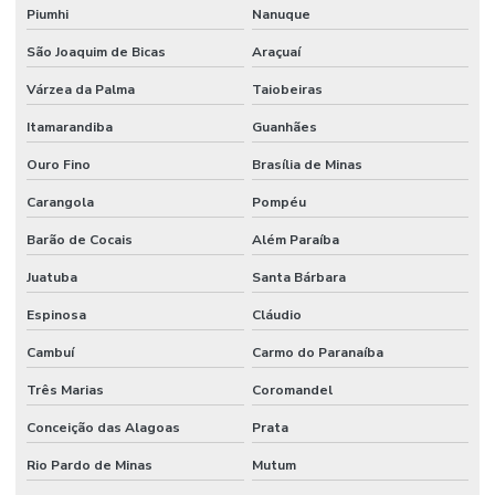
Piumhi
Nanuque
São Joaquim de Bicas
Araçuaí
Várzea da Palma
Taiobeiras
Itamarandiba
Guanhães
Ouro Fino
Brasília de Minas
Carangola
Pompéu
Barão de Cocais
Além Paraíba
Juatuba
Santa Bárbara
Espinosa
Cláudio
Cambuí
Carmo do Paranaíba
Três Marias
Coromandel
Conceição das Alagoas
Prata
Rio Pardo de Minas
Mutum