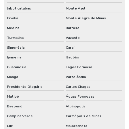
Jaboticatubas
Monte Azul
Ervália
Monte Alegre de Minas
Medina
Barroso
Turmalina
Vazante
Simonésia
Caraí
Ipanema
Itaobim
Guaranésia
Lagoa Formosa
Manga
Varzelândia
Presidente Olegário
Carlos Chagas
Matipó
Águas Formosas
Baependi
Alpinópolis
Campina Verde
Carmópolis de Minas
Luz
Malacacheta