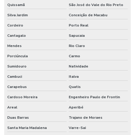
Quissamã
São José do Vale do Rio Preto
Silva Jardim
Conceição de Macabu
Cordeiro
Porto Real
Cantagalo
Sapucaia
Mendes
Rio Claro
Porciúncula
Carmo
Sumidouro
Natividade
Cambuci
Italva
Carapebus
Quatis
Cardoso Moreira
Engenheiro Paulo de Frontin
Areal
Aperibé
Duas Barras
Trajano de Moraes
Santa Maria Madalena
Varre-Sai