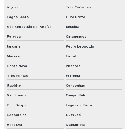
Viçosa
Três Corações
Lagoa Santa
Ouro Preto
São Sebastião do Paraíso
Janaúba
Formiga
Cataguases
Januária
Pedro Leopoldo
Mariana
Frutal
Ponte Nova
Pirapora
Três Pontas
Extrema
Itabirito
Congonhas
São Francisco
Campo Belo
Bom Despacho
Lagoa da Prata
Leopoldina
Guaxupé
Bocaiuva
Diamantina