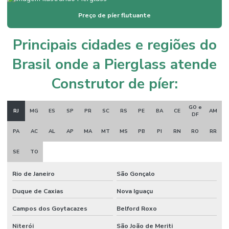
Preço de píer flutuante
Empresa atracadouro fixo
Empresa atracadouro flutuante
Principais cidades e regiões do
Empresa especializada em píer
Brasil onde a Pierglass atende
Fabricação de píer
Construtor de píer:
Fabricação de píer de madeira sob medida
GO e
Fabricante de ancoradouro
RJ
MG
ES
SP
PR
SC
RS
PE
BA
CE
AM
DF
Fabricante de ancoradouro flutuante
PA
AC
AL
AP
MA
MT
MS
PB
PI
RN
RO
RR
Fabricante de píer
SE
TO
Fabricante de píer fixo
Rio de Janeiro
São Gonçalo
Fabricante de píer flutuante
Duque de Caxias
Nova Iguaçu
Fabricante de píer de madeira
Campos dos Goytacazes
Belford Roxo
Fornecedor de píer de madeira
Niterói
São João de Meriti