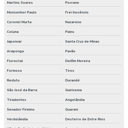
Martins Soares
Pocrane
Monsenhor Paulo
Frei Inocêncio
Coronel Murta
Nazareno
Coluna
Pains
Japonvar
Santa Cruz de Minas
Araponga
Pavão
Florestal
Delfim Moreira
Formoso
Tiros
Reduto
Durandé
São José da Barra
Guiricema
Tiradentes
Angelândia
Senador Firmino
Guarani
Verdelândia
Desterro de Entre Rios