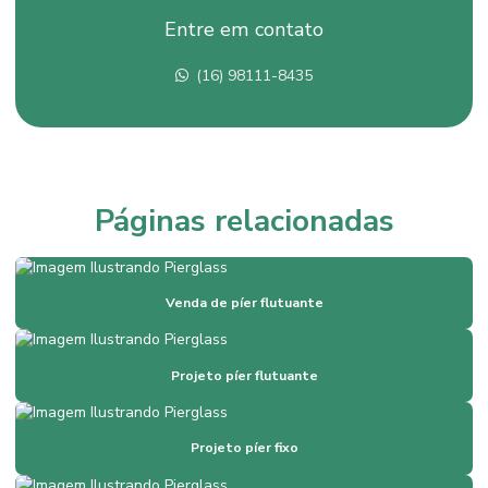
Entre em contato
Comprar píer flutuante
(16) 98111-8435
Construção de ancoradouros
Construção de píer fixo
Construção de píer flutuante
Construção de píer de madeira
Páginas relacionadas
Construtor de píer
Deck fixo de madeira
Venda de píer flutuante
Deck flutuante
Deck flutuante de madeira
Projeto píer flutuante
Deck flutuante preço
Deck flutuante à venda
Projeto píer fixo
Empresa ancoradouro