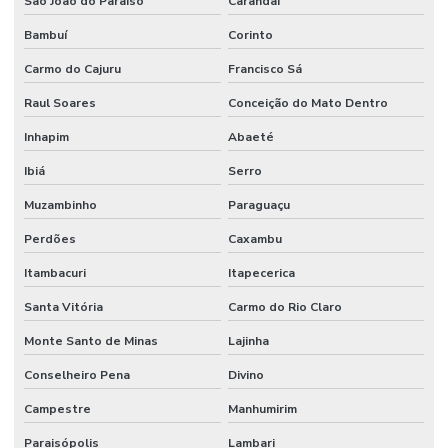
São João do Paraíso
Carandaí
Bambuí
Corinto
Carmo do Cajuru
Francisco Sá
Raul Soares
Conceição do Mato Dentro
Inhapim
Abaeté
Ibiá
Serro
Muzambinho
Paraguaçu
Perdões
Caxambu
Itambacuri
Itapecerica
Santa Vitória
Carmo do Rio Claro
Monte Santo de Minas
Lajinha
Conselheiro Pena
Divino
Campestre
Manhumirim
Paraisópolis
Lambari