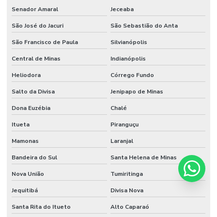
Senador Amaral
Jeceaba
São José do Jacuri
São Sebastião do Anta
São Francisco de Paula
Silvianópolis
Central de Minas
Indianópolis
Heliodora
Córrego Fundo
Salto da Divisa
Jenipapo de Minas
Dona Euzébia
Chalé
Itueta
Piranguçu
Mamonas
Laranjal
Bandeira do Sul
Santa Helena de Minas
Nova União
Tumiritinga
Jequitibá
Divisa Nova
Santa Rita do Itueto
Alto Caparaó