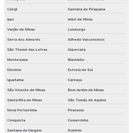
Catuji
Santana de Pirapama
Ijaci
Imbé de Minas
Varjão de Minas
Luisburgo
Serra dos Aimorés
Alfredo Vasconcelos
São Thomé das Letras
Alpercata
Montezuma
Riachinho
Dionísio
Estrela do Sul
Iguatama
Careaçu
São Vicente de Minas
Bom Jardim de Minas
Santa Rita de Minas
São Tomás de Aquino
Nova Porteirinha
Piracema
Conquista
Comercinho
Santana da Vargem
Itumirim