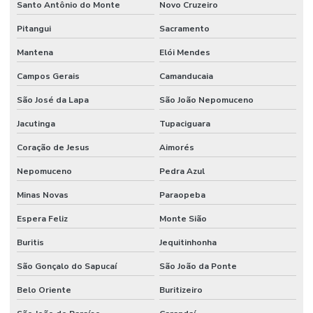
Santo Antônio do Monte
Novo Cruzeiro
Pitangui
Sacramento
Mantena
Elói Mendes
Campos Gerais
Camanducaia
São José da Lapa
São João Nepomuceno
Jacutinga
Tupaciguara
Coração de Jesus
Aimorés
Nepomuceno
Pedra Azul
Minas Novas
Paraopeba
Espera Feliz
Monte Sião
Buritis
Jequitinhonha
São Gonçalo do Sapucaí
São João da Ponte
Belo Oriente
Buritizeiro