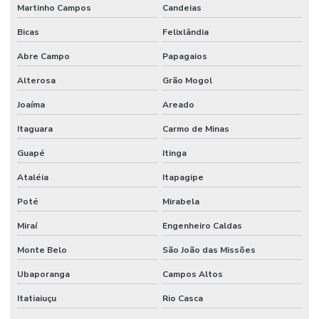
Martinho Campos
Candeias
Bicas
Felixlândia
Abre Campo
Papagaios
Alterosa
Grão Mogol
Joaíma
Areado
Itaguara
Carmo de Minas
Guapé
Itinga
Ataléia
Itapagipe
Poté
Mirabela
Miraí
Engenheiro Caldas
Monte Belo
São João das Missões
Ubaporanga
Campos Altos
Itatiaiuçu
Rio Casca