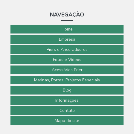
Negócio e Garantir Estabilidade no Mercado
NAVEGAÇÃO
Como a Empresa Ancoradouro Pode Impulsionar Seu
Negócio com Oportunidades Seguras
Home
Como Criar um Deck de Madeira Durável e Encantador
Empresa
para seu Espaço ao Ar Livre
Piers e Ancoradouros
Como Escolher Ancoradouros para Barcos com Segurança
Fotos e Vídeos
e Conforto Essenciais
Acessórios Prier
Como Escolher o Ancoradouro Ideal para Garantir
Segurança e Praticidade no Seu Barco
Marinas, Portos, Projetos Especiais
Blog
Como um Deck de Madeira Pode Valorizar Seu Espaço:
Benefícios e Ideias Essenciais
Informações
Contato
Como uma Empresa Ancoradouro Pode Impulsionar Seu
Negócio e Fortalecer Sua Estratégia de Crescimento
Mapa do site
Deck de Madeira Fixo: Benefícios Essenciais para Valorizar